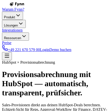
Warum Fynn?
Produkt
Lösungen
Integrationen
Ressourcen
Preise
+49 221 670 579 00
Login
Demo buchen
HubSpot × Provisionsabrechnung
Provisionsabrechnung mit
HubSpot —
automatisch,
transparent, prüfsicher.
Sales-Provisionen direkt aus deinen HubSpot-Deals berechnen.
Echtzeit-Sicht für Reps, Approval-Workflow für Finance, DATEV-